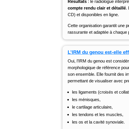
Résultats
: le radiologue interpr
compte rendu clair et détaillé
.
CD) et disponibles en ligne.
Cette organisation garantit une p
rassurante et adaptée à chaque p
L’IRM du genou est-elle ef
Oui, l’
IRM du genou
est considé
morphologique de référence pour e
son ensemble. Elle fournit des i
permettant de visualiser avec pré
les ligaments (croisés et colla
les ménisques,
le cartilage articulaire,
les tendons et les muscles,
les os et la cavité synoviale.