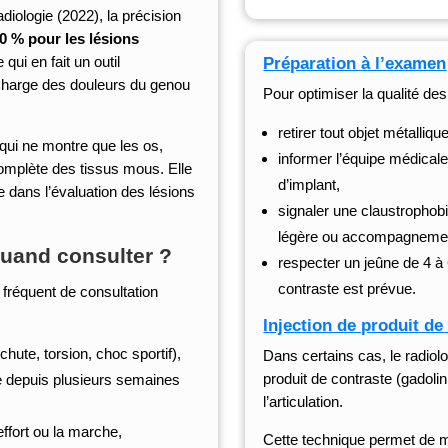
iologie (2022), la précision
0 % pour les lésions
e qui en fait un outil
Préparation à l’examen
 charge des douleurs du genou
Pour optimiser la qualité de
retirer tout objet métallique
 qui ne montre que les os,
informer l’équipe médica
omplète des tissus mous. Elle
d’implant,
 dans l’évaluation des lésions
signaler une claustrophobi
légère ou accompagnemen
quand consulter ?
respecter un jeûne de 4 à 
contraste est prévue.
 fréquent de consultation
Injection de produit de
hute, torsion, choc sportif),
Dans certains cas, le radiol
produit de contraste (gadoli
ste depuis plusieurs semaines
l’articulation.
effort ou la marche,
Cette technique permet de mi