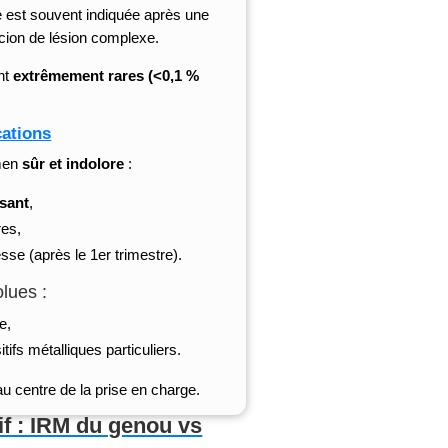
e est souvent indiquée après une
icion de lésion complexe.
ont
extrêmement rares (<0,1 %
cations
amen
sûr et indolore
:
sant
,
res,
se (après le 1er trimestre).
lues :
e,
tifs métalliques particuliers.
au centre de la prise en charge.
f : IRM du genou vs