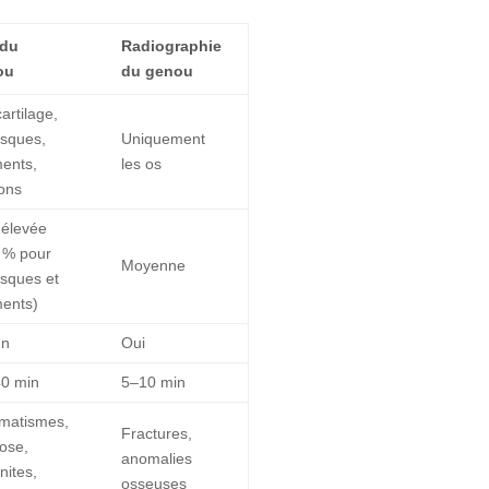
 du
Radiographie
ou
du genou
artilage,
sques,
Uniquement
ments,
les os
ons
 élevée
 % pour
Moyenne
sques et
ments)
un
Oui
0 min
5–10 min
matismes,
Fractures,
rose,
anomalies
nites,
osseuses