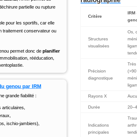
déchirure partielle ou rupture
IRM
Critère
gen
e pour les sportifs, car elle
un traitement conservateur ou
Os, c
Structures
méni
visualisées
liga
 genou permet donc de
planifier
tend
immobilisation, rééducation,
Très
entoplastie.
Précision
(>90
diagnostique
méni
liga
du genou par IRM
 grande fiabilité :
Rayons X
Auc
Durée
20–4
 articulaires,
éraux,
Trau
ps, ischio-jambiers),
Indications
arth
principales
tendi