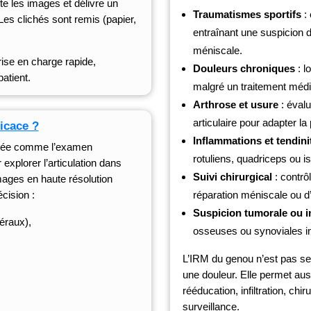
ète les images et délivre un
Traumatismes sportifs
: 
 Les clichés sont remis (papier,
entraînant une suspicion d
méniscale.
rise en charge rapide,
Douleurs chroniques
: l
atient.
malgré un traitement médi
Arthrose et usure
: évalu
articulaire pour adapter la
ficace ?
Inflammations et tendini
rée comme l’examen
rotuliens, quadriceps ou i
xplorer l’articulation dans
Suivi chirurgical
: contrô
mages en haute résolution
cision :
réparation méniscale ou d
Suspicion tumorale ou i
téraux),
osseuses ou synoviales in
L’IRM du genou n’est pas se
une douleur. Elle permet auss
rééducation, infiltration, chi
surveillance.