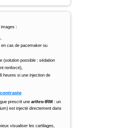
s images :
,
le en cas de pacemaker ou
e (solution possible : sédation
t renforcé),
6 heures si une injection de
 contraste
ogue prescrit une
arthro-IRM
: un
nium) est injecté directement dans
eux visualiser les cartilages,