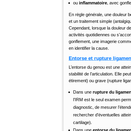
ou
inflammatoire
, avec gonfle
En règle générale, une douleur b
et un traitement simple (antalgiqu
Cependant, lorsque la douleur de
activités quotidiennes ou s’acc
gonflement, une imagerie comm
en identifier la cause.
Entorse et rupture ligament
L’entorse du genou est une attei
stabilité de l’articulation. Elle pe
étirement) ou grave (rupture lig
Dans une
rupture du ligamen
l’IRM est le seul examen perme
diagnostic, de mesurer l’étend
rechercher d’éventuelles atte
cartilage).
Dans une
entorse du ligament