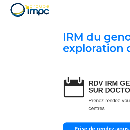
IRM du geno
exploration

RDV IRM G
SUR DOCTO
Prenez rendez-vou
centres
Prise de rendez-vous 