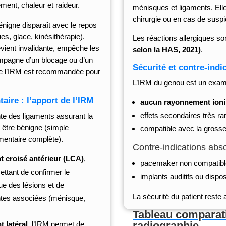
ment, chaleur et raideur.
ménisques et ligaments. Ell
chirurgie ou en cas de susp
énigne disparaît avec le repos
es, glace, kinésithérapie).
Les réactions allergiques s
vient invalidante, empêche les
selon la HAS, 2021)
.
ompagne d’un blocage ou d’un
Sécurité et contre-indi
e l’IRM est recommandée pour
L’IRM du genou est un ex
aire : l’apport de l’IRM
aucun rayonnement ioni
effets secondaires très ra
nte des ligaments assurant la
ut être bénigne (simple
compatible avec la grosses
amentaire complète).
Contre-indications abso
t croisé antérieur (LCA)
,
pacemaker non compatibl
ttant de confirmer le
implants auditifs ou disposi
ue des lésions et de
La sécurité du patient reste 
intes associées (ménisque,
Tableau comparati
radiographie
 latéral
, l’IRM permet de