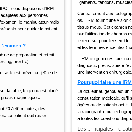
ligaments, tendons, muscles
 IMPC : nous disposons d’IRM
Contrairement aux radiograp
nt adaptées aux personnes
os, l’IRM fournit une vision c
l’examen, le manipulateur-radio
tissus mous. Cet examen no
présents pour guider le patient
sur l’utilisation de champs 
le rend sûr pour l’ensemble 
 l’examen ?
et les femmes enceintes (hor
bine de préparation et retrait
L’IRM du genou est ainsi un 
iercing, montre).
diagnostic précis, suivre l’év
une intervention chirurgicale
ontraste est prévu, un jeûne de
Pourquoi faire une IR
 sur la table, le genou est placé
La douleur au genou est un 
signaux magnétiques.
consultation médicale, qu’il 
âgées ou de patients actifs.
nt 20 à 40 minutes, des
la radiographie ou l’échogr
s. Le patient doit rester
à toutes les questions diagn
Les principales indicat