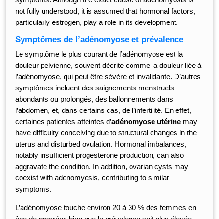
not fully understood, it is assumed that hormonal factors,
particularly estrogen, play a role in its development.
Symptômes de l’adénomyose et prévalence
Le symptôme le plus courant de l’adénomyose est la
douleur pelvienne, souvent décrite comme la douleur liée à
l’adénomyose, qui peut être sévère et invalidante. D’autres
symptômes incluent des saignements menstruels
abondants ou prolongés, des ballonnements dans
l’abdomen, et, dans certains cas, de l’infertilité. En effet,
certaines patientes atteintes d’
adénomyose utérine
may
have difficulty conceiving due to structural changes in the
uterus and disturbed ovulation. Hormonal imbalances,
notably insufficient progesterone production, can also
aggravate the condition. In addition, ovarian cysts may
coexist with adenomyosis, contributing to similar
symptoms.
L’adénomyose touche environ 20 à 30 % des femmes en
âge de procréer, bien que la prévalence soit plus élevée